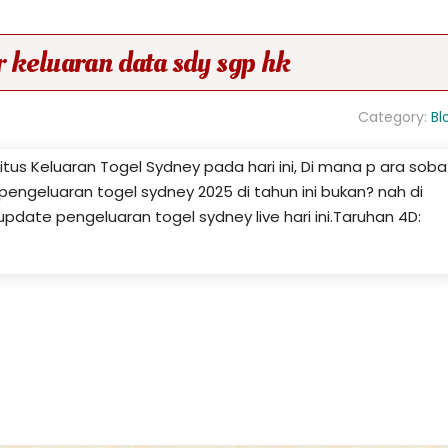
 keluaran data sdy sgp hk
Category:
Bl
us Keluaran Togel Sydney pada hari ini, Di mana p ara soba
engeluaran togel sydney 2025 di tahun ini bukan? nah di
update pengeluaran togel sydney live hari ini.Taruhan 4D: