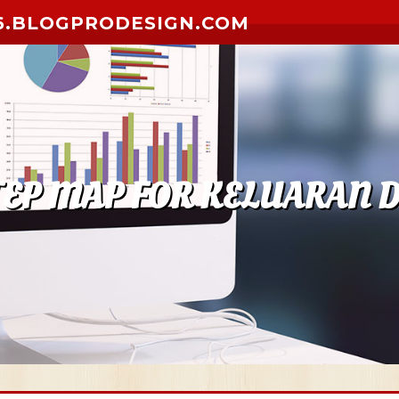
86.BLOGPRODESIGN.COM
TEP MAP FOR KELUARAN D