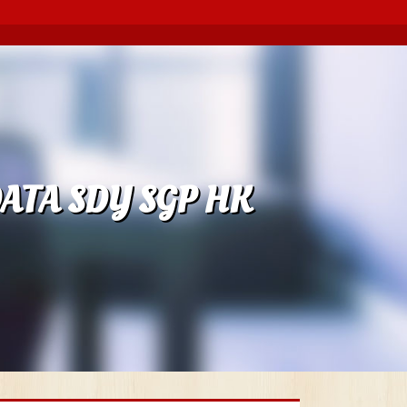
ATA SDY SGP HK