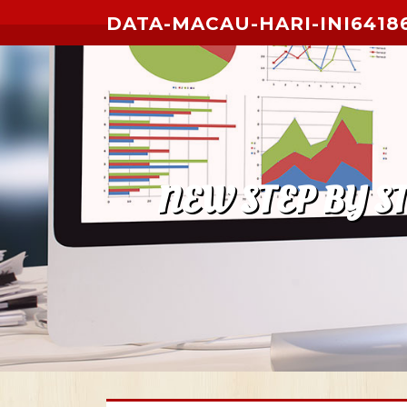
Skip to content
DATA-MACAU-HARI-INI641
NEW STEP BY S