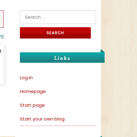
Search for:
og
t
Links
Log in
Homepage
Start page
Start your own blog